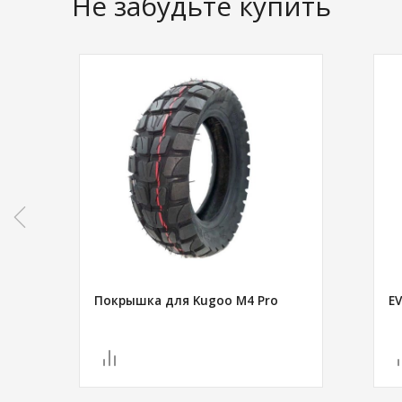
Не забудьте купить
Покрышка для Kugoo M4 Pro
E