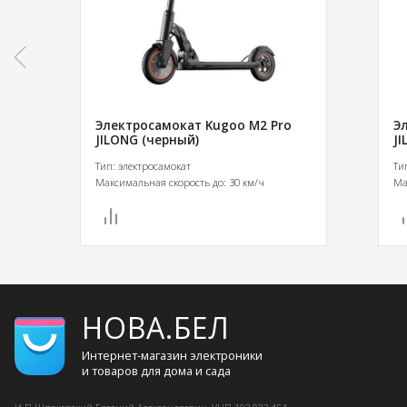
Электросамокат Kugoo M2 Pro
Э
JILONG (черный)
J
Тип: электросамокат
Ти
Максимальная скорость до: 30 км/ч
Ма
НОВА.БЕЛ
Интернет-магазин электроники
и товаров для дома и сада