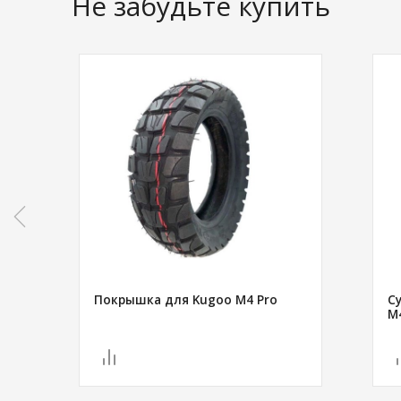
Не забудьте купить
Покрышка для Kugoo M4 Pro
С
M