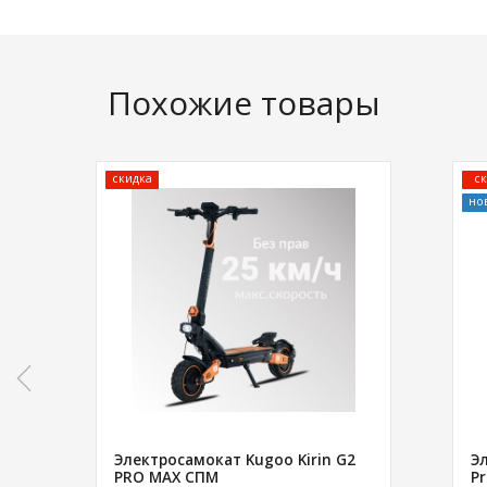
Похожие товары
скидка
ск
но
Электросамокат Kugoo Kirin G2
Э
PRO MAX СПМ
Pr