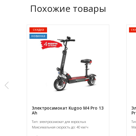
Похожие товары
скидка
ск
новинка
Электросамокат Kugoo M4 Pro 13
Э
Ah
Pr
Тип: электросамокат для взрослых
Ти
Максимальная скорость до: 40 км/ч
Ма