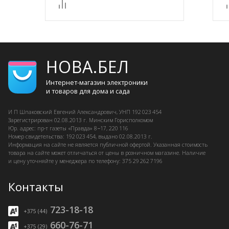
НОВА.БЕЛ
Интернет-магазин электроники
и товаров для дома и сада
И П Шпаковский
Евгений Александрович, УНП 192 023 454
Зарегистрирован
02.08.2013 г.
Минским Горисполкомом
Юр. адрес: пр-т газеты «Правда» 8−17, 220 116
Номер свидетельства: 192 023 454, выдано
02.08.2013 г.
Информация на сайте не является публичной офертой. Указанная стоимость
товара на сайте может отличаться от цены в розничном магазине. Наличие
и цену уточняйте у менеджера по телефону: 375 29 262 7196
Контакты
723-18-18
+375 (44)
660-76-71
+375 (29)