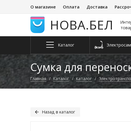
О магазине
Оплата
Доставка
Рассро
НОВА.БЕЛ
Инте
това
Каталог
Электро­са
Запчасти и
Квадроциклы
Электросне
Велосип
аксессуары
Сумка для перенос
Главная
Каталог
Каталог
Электро­трансп
Назад в каталог