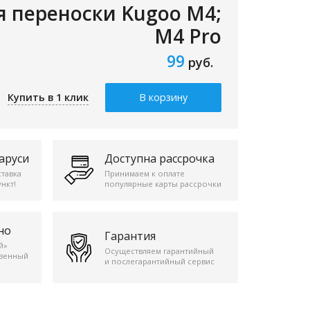
я переноски Kugoo M4;
M4 Pro
99
руб.
Купить в 1 клик
В корзину
аруси
Доступна рассрочка
ставка
Принимаем к оплате
нкт!
популярные карты рассрочки
но
Гарантия
й»
Осуществляем гарантийный
езенный
и послегарантийный сервис