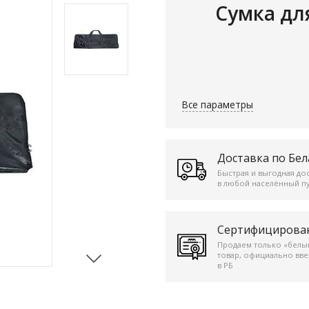
Сумка дл
Все параметры
Доставка по Бел
Быстрая и выгодная до
в любой населённый пу
Сертифицирова
Продаем только «белы
товар, официально вв
в РБ