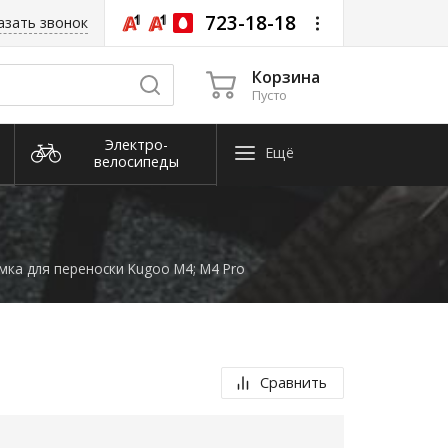
723-18-18
азать звонок
Корзина
Пусто
Электро­
Ещё
велосипеды
Снегоуборочная
техника
мка для переноски Kugoo M4; M4 Pro
Сравнить