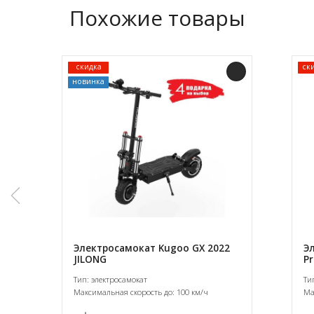
Похожие товары
скидка
ск
новинка
Электросамокат Kugoo GX 2022
Э
JILONG
Pr
Тип: электросамокат
Ти
Максимальная скорость до: 100 км/ч
Ма