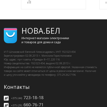
НОВА.БЕЛ
Интернет-магазин электроники
и товаров для дома и сада
И П Шпаковский
Евгений Александрович, УНП 192 023 454
Зарегистрирован
02.08.2013 г.
Минским Горисполкомом
Юр. адрес: пр-т газеты «Правда» 8−17, 220 116
Номер свидетельства: 192 023 454, выдано
02.08.2013 г.
Информация на сайте не является публичной офертой. Указанная стоимость
товара на сайте может отличаться от цены в розничном магазине. Наличие
и цену уточняйте у менеджера по телефону: 375 29 262 7196
Контакты
723-18-18
+375 (44)
660-76-71
+375 (29)