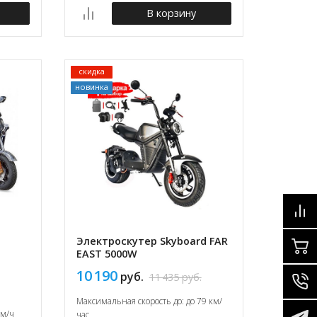
В корзину
скидка
новинка
Электроскутер Skyboard FAR
EAST 5000W
10 190
руб.
11 435
руб.
Максимальная скорость до: до 79 км/
км/ч
час