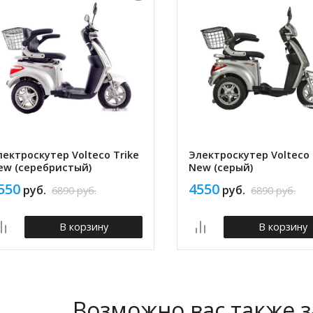
лектроскутер Volteco Trike
Электроскутер Volteco 
ew (серебристый)
New (серый)
550
4550
руб.
руб.
6890
руб.
6890
руб.
В корзину
В корзину
Возможно вас также 