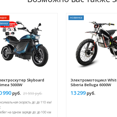
кидка
новинка
винка
лектроскутер Skyboard
Электромотоцикл Whit
rimea 5000W
Siberia Belluga 6000W
0 990
13 299
руб.
руб.
21 593
руб.
ксимальная скорость до: до 110 км/
с
обег на одном заряде до: до 100 км