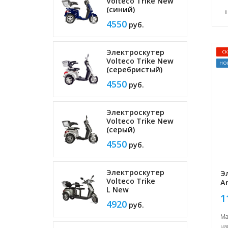
Volteco Trike New
(синий)
4550
руб.
с
Электроскутер
Volteco Trike New
но
(серебристый)
4550
руб.
Электроскутер
Volteco Trike New
(серый)
4550
руб.
Электроскутер
Э
Volteco Trike
A
L New
1
4920
руб.
Ма
ча