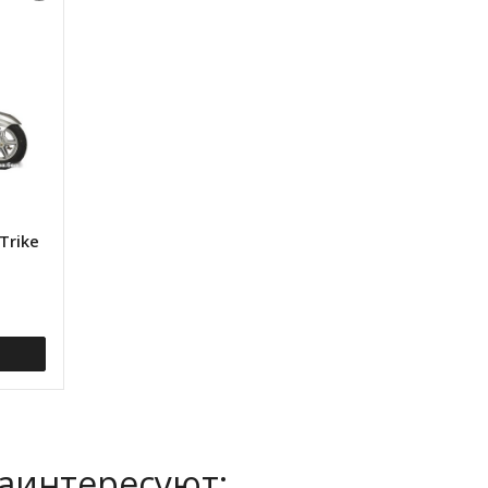
Trike
заинтересуют: