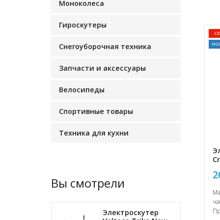
Моноколеса
Гироскутеры
с
но
Снегоуборочная техника
Запчасти и аксессуары
Велосипеды
Спортивные товары
Техника для кухни
Э
C
2
Вы смотрели
Ма
ча
Пр
Электроскутер