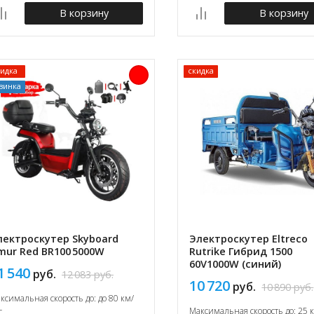
В корзину
В корзину
кидка
скидка
винка
лектроскутер Skyboard
Электроскутер Eltreco
mur Red BR100 5000W
Rutrike Гибрид 1500
60V1000W (синий)
1 540
руб.
12 083
руб.
10 720
руб.
10 890
руб.
ксимальная скорость до: до 80 км/
Максимальная скорость до: 25 
с