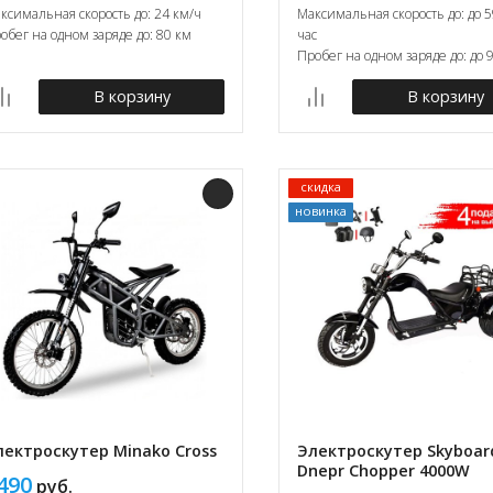
ксимальная скорость до: 24 км/ч
Максимальная скорость до: до 5
обег на одном заряде до: 80 км
час
Пробег на одном заряде до: до 
В корзину
В корзину
скидка
новинка
лектроскутер Minako Cross
Электроскутер Skyboar
Dnepr Chopper 4000W
490
руб.