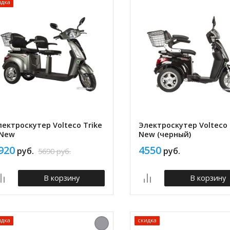
идка
лектроскутер Volteco Trike
Электроскутер Volteco 
 New
New (черный)
920
4550
руб.
руб.
5690
руб.
В корзину
В корзину
идка
скидка