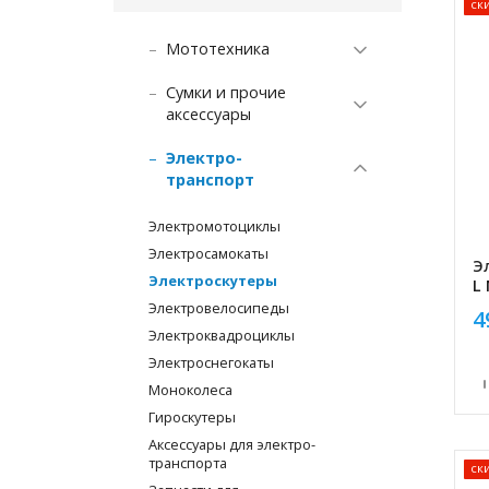
ск
Мототехника
Сумки и прочие
аксессуары
Электро­
транспорт
Электромотоциклы
Электро­самокаты
Э
Электро­скутеры
L
Электро­велосипеды
4
Электроквадроциклы
Электроснегокаты
Моноколеса
Гироскутеры
Аксессуары для электро-
транспорта
ск