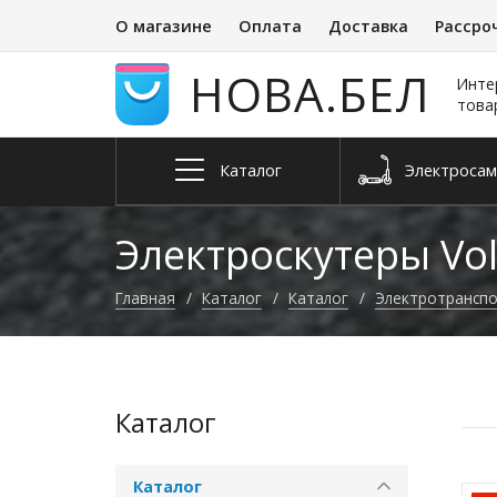
О магазине
Оплата
Доставка
Рассро
НОВА.БЕЛ
Инте
това
Каталог
Электро­са
Запчасти и
Квадроциклы
Электросне
Велосип
аксессуары
Электроскутеры Vol
Главная
Каталог
Каталог
Электро­трансп
Каталог
Каталог