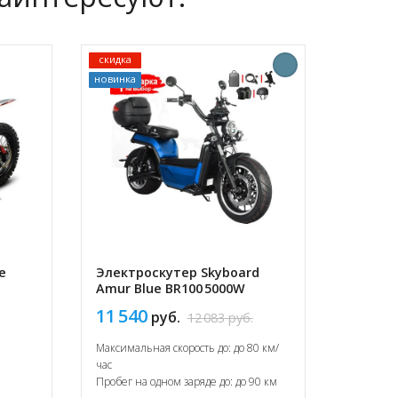
скидка
новинка
e
Электроскутер Skyboard
Amur Blue BR100 5000W
11 540
руб.
12 083
руб.
Максимальная скорость до: до 80 км/
час
Пробег на одном заряде до: до 90 км