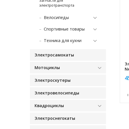
Запчасти для
электротранспорта
Велосипеды
Спортивные товары
Техника для кухни
Электро­самокаты
Э
Мотоциклы
N
4
Электро­скутеры
Электро­велосипеды
Квадроциклы
Электроснегокаты