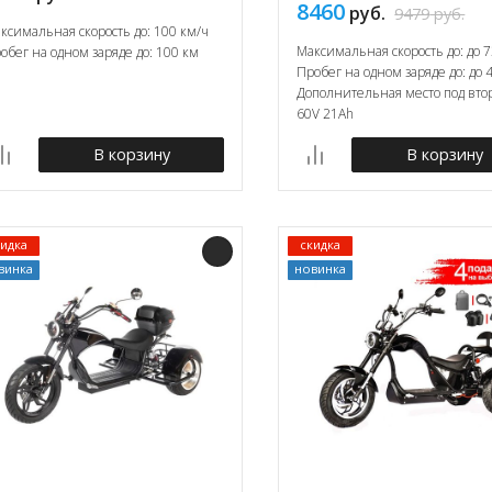
8460
руб.
9479
руб.
ксимальная скорость до: 100 км/ч
Максимальная скорость до: до 7
обег на одном заряде до: 100 км
Пробег на одном заряде до: до 
Дополнительная место под вто
60V 21Ah
В корзину
В корзину
кидка
скидка
винка
новинка