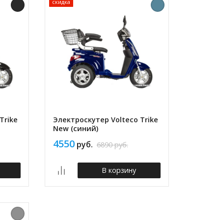
скидка
Trike
Электроскутер Volteco Trike
New (синий)
4550
руб.
6890
руб.
В корзину