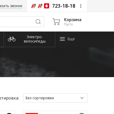
723-18-18
азать звонок
Корзина
Пусто
Электро­
Ещё
велосипеды
Снегоуборочная
техника