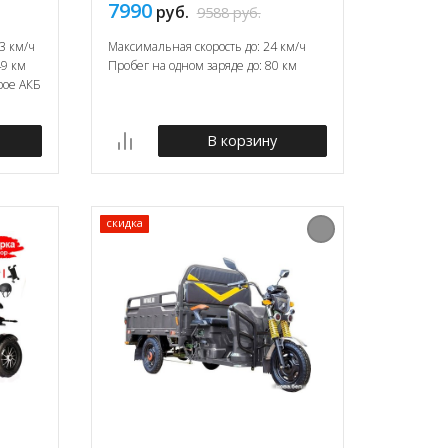
7990
руб.
9588
руб.
3 км/ч
Максимальная скорость до: 24 км/ч
49 км
Пробег на одном заряде до: 80 км
рое АКБ
В корзину
скидка