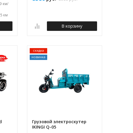
9 км/
95 км
В корзину
скидка
новинка
d
Грузовой электроскутер
IKINGI Q-05