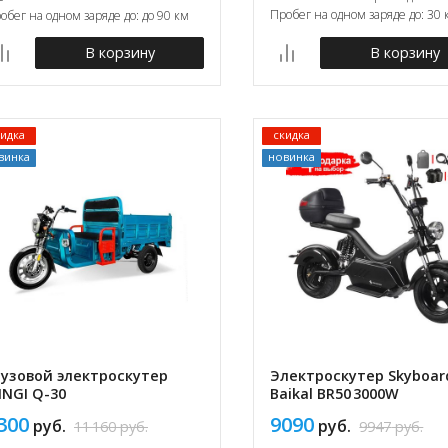
Пробег на одном заряде до: 30 
обег на одном заряде до: до 90 км
В корзину
В корзину
кидка
скидка
винка
новинка
рузовой электроскутер
Электроскутер Skyboar
INGI Q-30
Baikal BR50 3000W
300
9090
руб.
руб.
11 160
руб.
9947
руб.