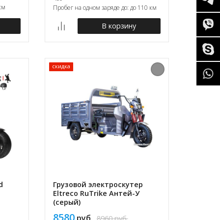
км
Пробег на одном заряде до: до 110 км
В корзину
скидка
d
Грузовой электроскутер
Eltreco RuTrike Антей-У
(серый)
8580
руб.
8960
руб.