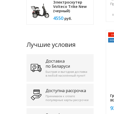
Электроскутер
Пр
Volteco Trike New
(черный)
4550
руб.
с
но
Лучшие условия
Доставка
по Беларуси
Быстрая и выгодная доставка
в любой населённый пункт!
Доступна рассрочка
Г
Принимаем к оплате
IK
популярные карты рассрочки
9