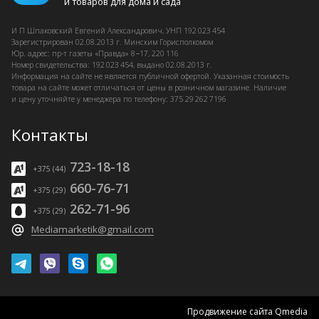
и товаров для дома и сада
И П Шпаковский
Евгений Александрович, УНП 192 023 454
Зарегистрирован
02.08.2013 г.
Минским Горисполкомом
Юр. адрес: пр-т газеты «Правда» 8−17, 220 116
Номер свидетельства: 192 023 454, выдано
02.08.2013 г.
Информация на сайте не является публичной офертой. Указанная стоимость
товара на сайте может отличаться от цены в розничном магазине. Наличие
и цену уточняйте у менеджера по телефону: 375 29 262 7196
Контакты
723-18-18
+375 (44)
660-76-71
+375 (29)
262-71-96
+375 (29)
Mediamarketik@gmail.com
Продвижение сайта Qmedia