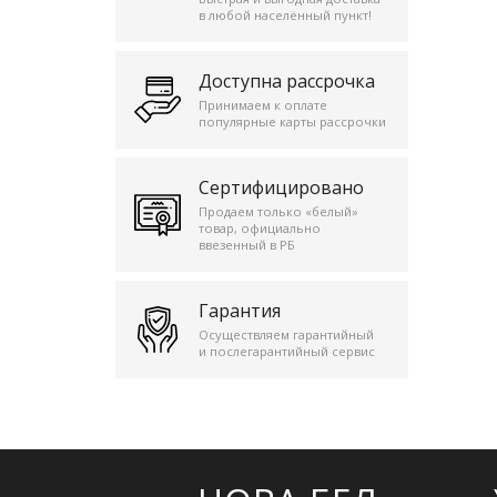
в любой населённый пункт!
Доступна рассрочка
Принимаем к оплате
популярные карты рассрочки
Сертифицировано
Продаем только «белый»
товар, официально
ввезенный в РБ
Гарантия
Осуществляем гарантийный
и послегарантийный сервис