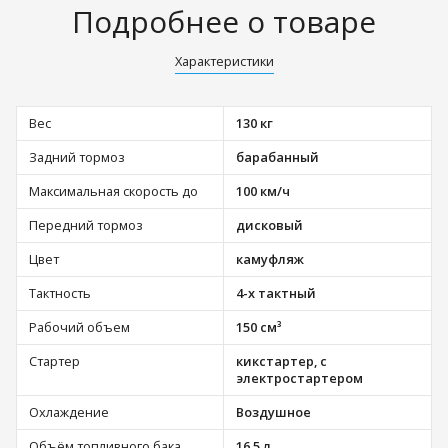
Подробнее о товаре
Характеристики
Вес
130 кг
Задний тормоз
барабанный
Максимальная скорость до
100 км/ч
Передний тормоз
дисковый
Цвет
камуфляж
Тактность
4-х тактный
Рабочий объем
150 см³
Стартер
кикстартер, с
электростартером
Охлаждение
Воздушное
Объём топливного бака
16.5 л