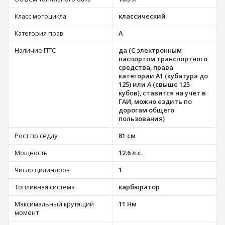
Класс мотоцикла
классический
Категория прав
А
Наличие ПТС
да (С электронным
паспортом транспортного
средства, права
категории A1 (кубатура до
125) или A (свыше 125
кубов), ставятся на учет в
ГАИ, можно ездить по
дорогам общего
пользования)
Рост по седлу
81 см
Мощность
12.6 л.с.
Число цилиндров
1
Топливная система
карбюратор
Максимальный крутящий
11 Нм
момент