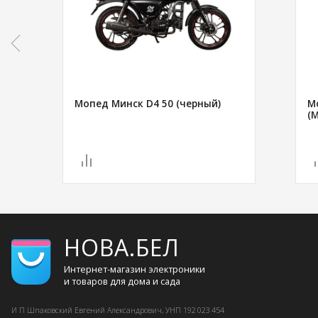
Мопед Минск D4 50 (черный)
М
(
НОВА.БЕЛ
Интернет-магазин электроники
и товаров для дома и сада
И П Шпаковский
Евгений Александрович, УНП 192 023 454