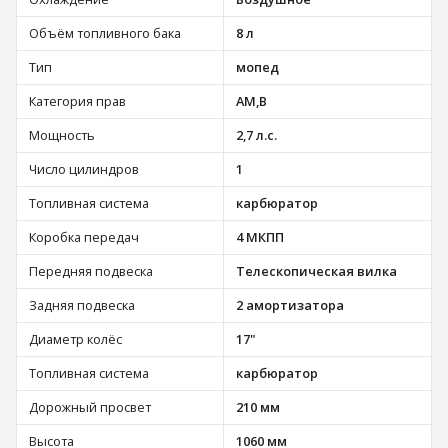
Объём топливного бака
8 л
Тип
мопед
Категория прав
АМ,В
Мощность
2,7 л.с.
Число цилиндров
1
Топливная система
карбюратор
Коробка передач
4 МКПП
Передняя подвеска
Телескопическая вилка
Задняя подвеска
2 амортизатора
Диаметр колёс
17"
Топливная система
карбюратор
Дорожный просвет
210 мм
Высота
1060 мм