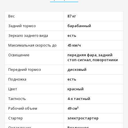
Вес
87 кг
Задний тормоз
барабанный
Зеркало заднего вида
есть
Максимальная скорость до
45 км/ч
Освещение
передняя фара, задний
стоп-сигнал, поворотники
Передний тормоз
дисковый
Подножка
есть
Цвет
красный
Тактность
4-х тактный
Рабочий объем
49 см³
Стартер
электростартер
Охлаждение
Воздушное