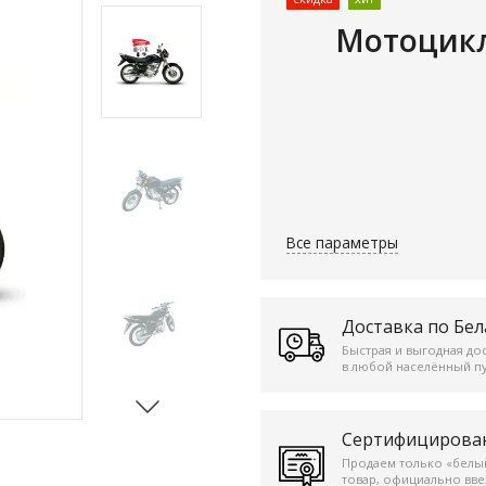
Мотоцик
Все параметры
Доставка по Бел
Быстрая и выгодная до
в любой населённый пу
Сертифицирова
Продаем только «белы
товар, официально вв