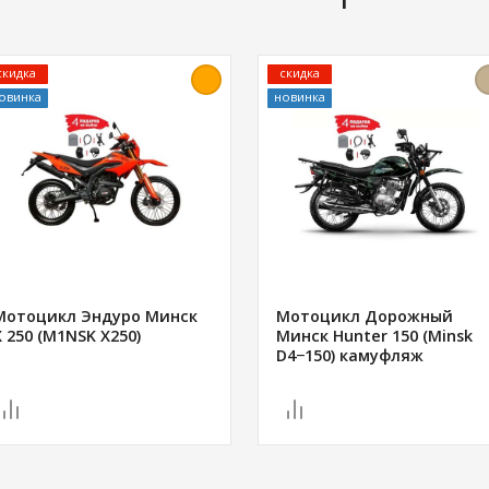
скидка
скидка
овинка
новинка
Мотоцикл Эндуро Минск
Мотоцикл Дорожный
X 250 (M1NSK X250)
Минск Hunter 150 (Minsk
D4−150) камуфляж