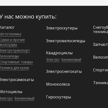
У нас можно купить:
Каталог
Снегоу
Электро­скутеры
техник
Мототехника
Сумки и прочие
Электро­велосипеды
Запчаст
аксессуары
Электро­транспорт
Квадроциклы
Велосипеды
Велоси
Электро
Бензиновый
Спортивные товары
Техника для кухни
Спорти
Электроснегокаты
Электро­самокаты
Техника
Моноколеса
Мотоциклы
Гироскутеры
Электро
Бензиновый