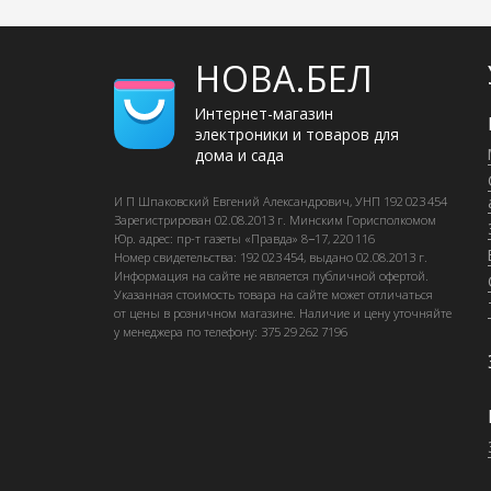
НОВА.БЕЛ
Интернет-магазин
электроники и товаров для
дома и сада
И П Шпаковский
Евгений Александрович, УНП 192 023 454
Зарегистрирован
02.08.2013 г.
Минским Горисполкомом
Юр. адрес: пр-т газеты «Правда» 8−17, 220 116
Номер свидетельства: 192 023 454, выдано
02.08.2013 г.
Информация на сайте не является публичной офертой.
Указанная стоимость товара на сайте может отличаться
от цены в розничном магазине. Наличие и цену уточняйте
у менеджера по телефону: 375 29 262 7196