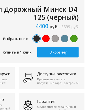
л Дорожный Минск D4
125 (чёрный)
4400
руб.
5399
руб.
Выбрать цвет:
Купить в 1 клик
В корзину
аруси
Доступна рассрочка
ставка
Принимаем к оплате
нкт!
популярные карты рассрочки
но
Гарантия
й»
Осуществляем гарантийный
езенный