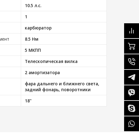
10.5 л.с.
1
карбюратор
мент
8.5 Нм
5 МКПП
Телескопическая вилка
2 амортизатора
фара дальнего и ближнего света,
задний фонарь, поворотники
18"