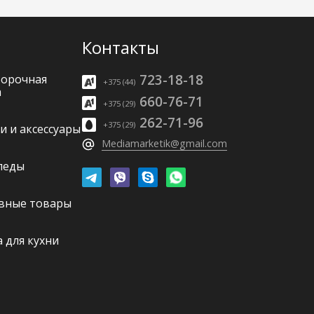
Контакты
723-18-18
борочная
+375 (44)
а
660-76-71
+375 (29)
262-71-96
+375 (29)
и и аксессуары
Mediamarketik@gmail.com
педы
вные товары
 для кухни