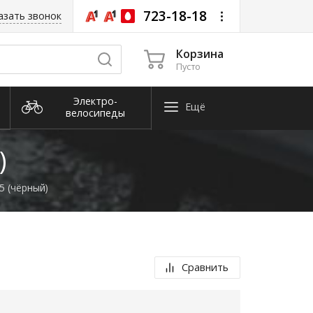
723-18-18
азать звонок
Корзина
Пусто
Электро­
Ещё
велосипеды
Снегоуборочная
техника
)
 (чёрный)
Сравнить