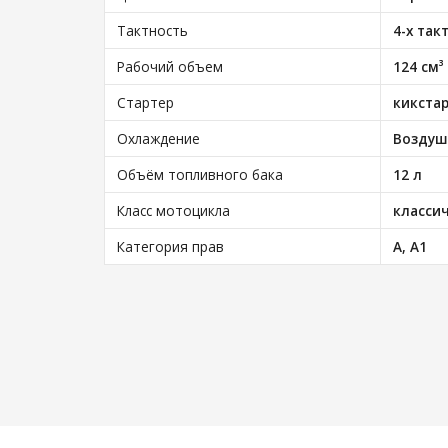
Тактность
4-х так
Рабочий объем
124 см³
Стартер
кикстар
Охлаждение
Воздуш
Объём топливного бака
12 л
Класс мотоцикла
класси
Категория прав
А, А1