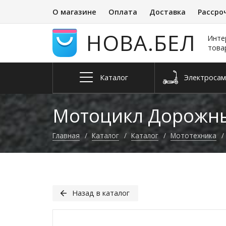
О магазине
Оплата
Доставка
Рассро
НОВА.БЕЛ
Инте
това
Каталог
Электро­са
Запчасти и
Квадроциклы
Электросне
Велосип
аксессуары
Мотоцикл Дорожны
Главная
Каталог
Каталог
Мототехника
Назад в каталог