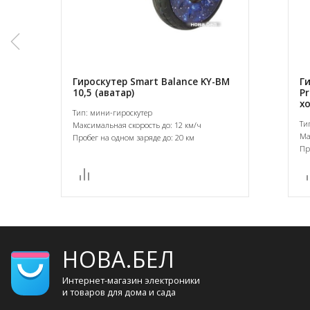
Гироскутер Smart Balance KY-BM
Г
10,5 (аватар)
Pr
хо
Тип: мини-гироскутер
Ти
Максимальная скорость до: 12 км/ч
Ма
Пробег на одном заряде до: 20 км
Пр
НОВА.БЕЛ
Интернет-магазин электроники
и товаров для дома и сада