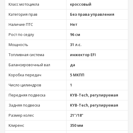
Класс мотоцикла
кроссовый
Категория прав
Без права управления
Наличие ПТС
Нет
Рост по седлу
96 см
Мощность
31 л.с.
Топливная система
инжектор EFI
Балансировочный вал
да
Коробка передач
5 МКПП
Число цилиндров
1
Передняя подвеска
KYB-Tech, регулируемая
Задняя подвеска
KYB-Tech, регулируемая
Размер колес
21"/18"
Клиренс
350 мм