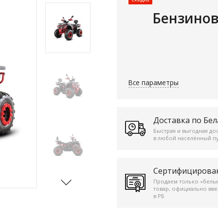
Бензинов
Все параметры
Доставка по Бел
Быстрая и выгодная до
в любой населённый пу
Сертифицирова
Продаем только «белы
товар, официально вв
в РБ