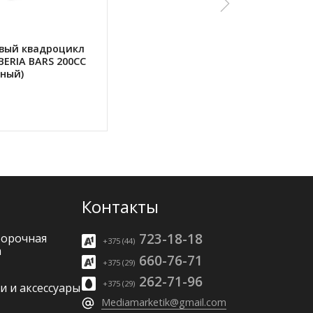
вый квадроцикл
BERIA BARS 200CC
рный)
Контакты
723-18-18
борочная
+375 (44)
а
660-76-71
+375 (29)
262-71-96
+375 (29)
и и аксессуары
Mediamarketik@gmail.com