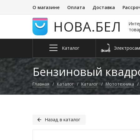
О магазине
Оплата
Доставка
Рассро
НОВА.БЕЛ
Инте
това
Каталог
Электро­са
Запчасти и
Квадроциклы
Электросне
Велосип
аксессуары
Бензиновый квадро
Главная
Каталог
Каталог
Мототехника
Назад в каталог