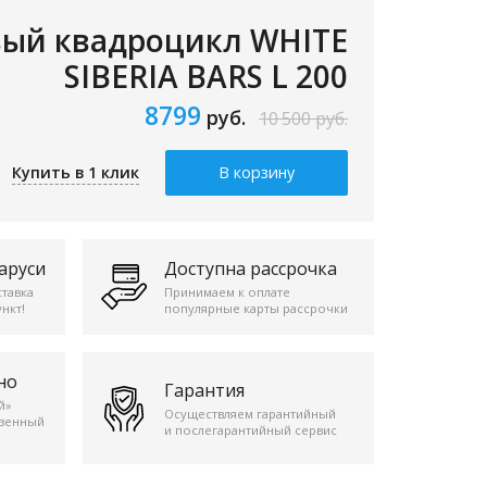
ый квадроцикл WHITE
SIBERIA BARS L 200
8799
руб.
10 500
руб.
Купить в 1 клик
В корзину
аруси
Доступна рассрочка
ставка
Принимаем к оплате
нкт!
популярные карты рассрочки
но
Гарантия
й»
Осуществляем гарантийный
езенный
и послегарантийный сервис