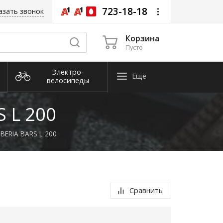
723-18-18
азать звонок
Корзина
Пусто
Электро­
Ещё
велосипеды
Снегоуборочная
техника
 L 200
BERIA BARS L 200
Сравнить