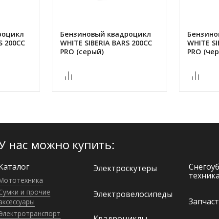
роцикл
Бензиновый квадроцикл
Бензино
S 200CC
WHITE SIBERIA BARS 200CC
WHITE SI
PRO (серый)
PRO (че
У нас можно купить:
Каталог
Снегоу
Электро­скутеры
техник
Мототехника
Сумки и прочие
Электро­велосипеды
Запчаст
аксессуары
Электро­транспорт
Квадроциклы