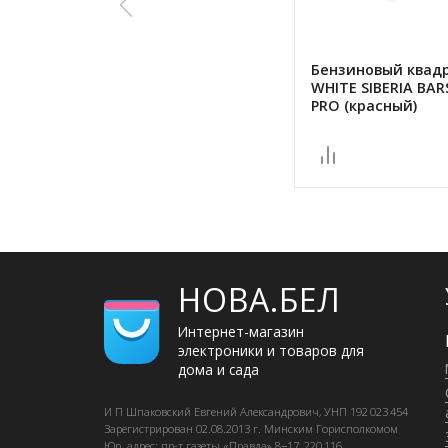
Бензиновый квад
WHITE SIBERIA BAR
PRO (красный)
НОВА.БЕЛ
Интернет-магазин
электроники и товаров для
дома и сада
И П Шпаковский
Евгений Александрович, УНП 192 023 454
Зарегистрирован
02.08.2013 г.
Минским Горисполкомом
Юр. адрес: пр-т газеты «Правда» 8−17, 220 116