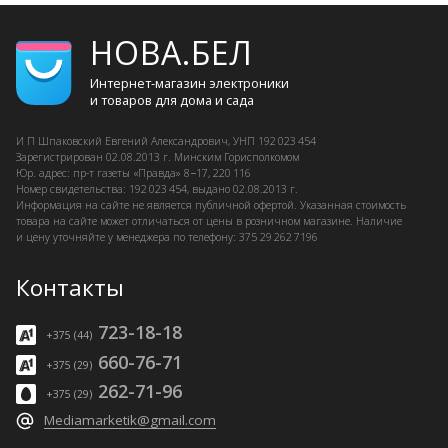
НОВА.БЕЛ
Интернет-магазин электроники
и товаров для дома и сада
И П Шпаковский
Евгений Александрович, УНП 192 023 454
Зарегистрирован
02.08.2013 г.
Минским Горисполкомом
Юр. адрес: пр-т газеты «Правда» 8−17, 220 116
Номер свидетельства: 192 023 454, выдано
02.08.2013 г.
Информация на сайте не является публичной офертой. Указанная стоимость
товара на сайте может отличаться от цены в розничном магазине. Наличие
и цену уточняйте у менеджера по телефону: 375 29 262 7196
Контакты
723-18-18
+375 (44)
660-76-71
+375 (29)
262-71-96
+375 (29)
Mediamarketik@gmail.com