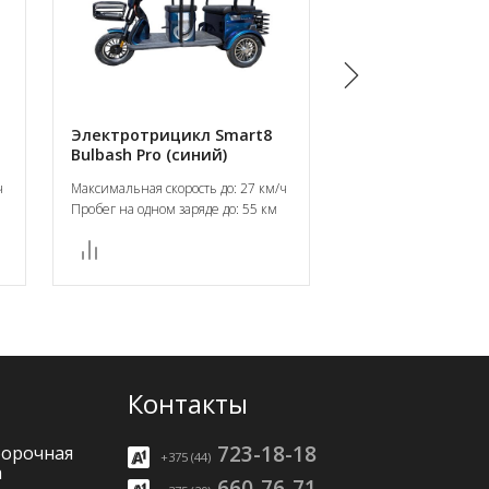
Электротрицикл Smart8
Электротрицикл
Bulbash Pro (синий)
Bulbash Pro (сер
ч
Максимальная скорость до: 27 км/ч
Максимальная скорост
Пробег на одном заряде до: 55 км
Пробег на одном заря
Контакты
723-18-18
борочная
+375 (44)
а
660-76-71