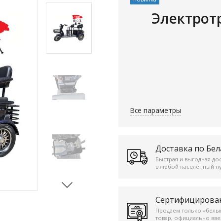
Электрот
Все параметры
Доставка по Бел
Быстрая и выгодная до
в любой населённый пу
Сертифицирова
Продаем только «белы
товар, официально вв