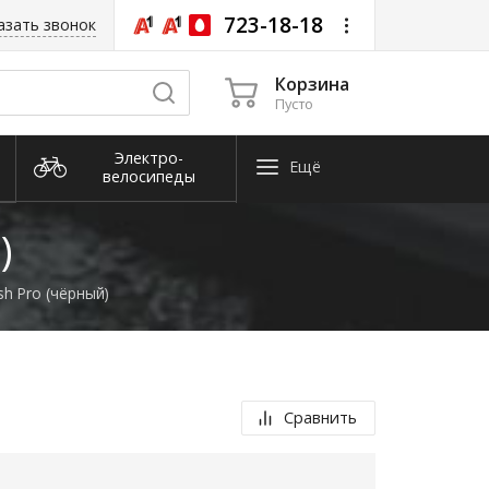
723-18-18
азать звонок
Корзина
Пусто
Электро­
Ещё
велосипеды
Снегоуборочная
техника
)
h Pro (чёрный)
Сравнить