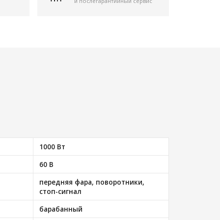
и послегарантийный сервис
1000 Вт
60 В
передняя фара, поворотники,
стоп-сигнал
барабанный