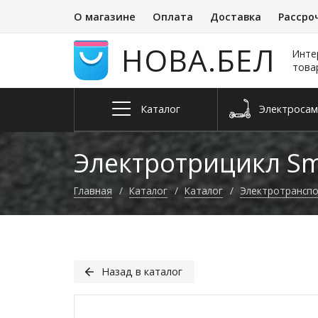
О магазине
Оплата
Доставка
Рассро
НОВА.БЕЛ
Инте
това
Каталог
Электро­са
Запчасти и
Квадроциклы
Электросне
Велосип
аксессуары
Электротрицикл Sm
Главная
Каталог
Каталог
Электро­трансп
Назад в каталог