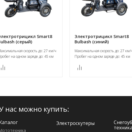
Электротрицикл Smart8
Электротрицикл Smart8
Bulbash (серый)
Bulbash (синий)
аксимальная скорость до: 27 км/ч
Максимальная скорость до: 27 км/
робег на одном заряде до: 45 км
Пробег на одном заряде до: 45 км
У нас можно купить:
Каталог
Снегоу
Электро­скутеры
техник
Мототехника