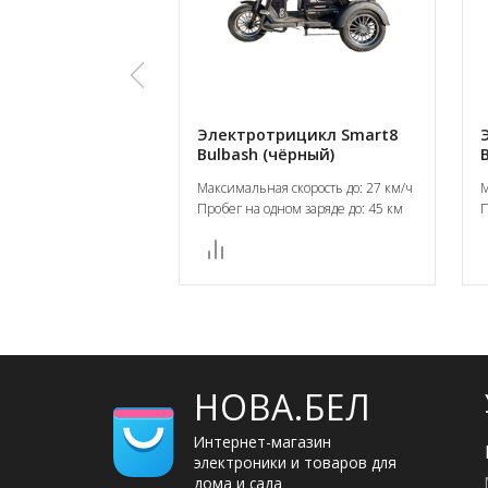
Электротрицикл Smart8
Bulbash (чёрный)
Максимальная скорость до: 27 км/ч
М
Пробег на одном заряде до: 45 км
П
НОВА.БЕЛ
Интернет-магазин
электроники и товаров для
дома и сада