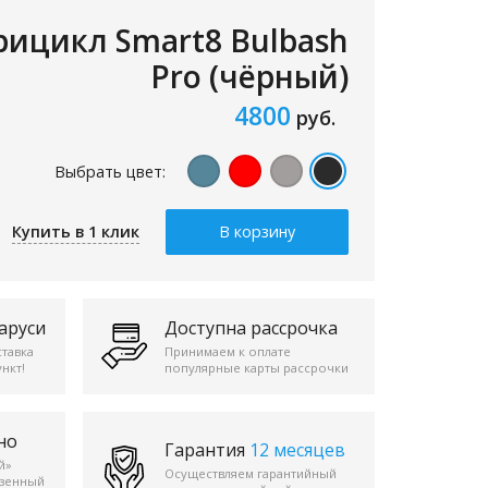
рицикл Smart8 Bulbash
Pro (чёрный)
4800
руб.
Выбрать цвет:
Купить в 1 клик
В корзину
аруси
Доступна рассрочка
ставка
Принимаем к оплате
нкт!
популярные карты рассрочки
но
Гарантия
12 месяцев
й»
Осуществляем гарантийный
езенный