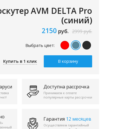
оскутер AVM DELTA Pro
(синий)
2150
руб.
2999
руб.
Выбрать цвет:
Купить в 1 клик
В корзину
аруси
Доступна рассрочка
ставка
Принимаем к оплате
нкт!
популярные карты рассрочки
но
Гарантия
12 месяцев
й»
Осуществляем гарантийный
езенный