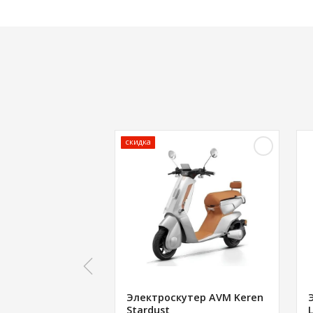
скидка
Электроскутер AVM Keren
Stardust