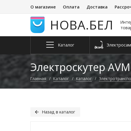
О магазине
Оплата
Доставка
Рассро
НОВА.БЕЛ
Инте
това
Каталог
Электро­са
Запчасти и
Квадроциклы
Электросне
Велосип
аксессуары
Электроскутер AVM 
Главная
Каталог
Каталог
Электро­трансп
Назад в каталог