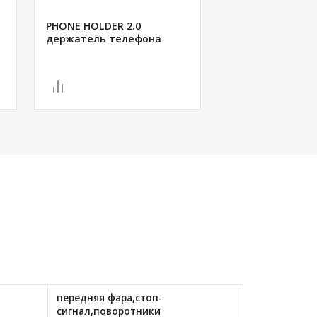
PHONE HOLDER 2.0
URBAN 3L сумка 
держатель телефона
передняя фара,стоп-
сигнал,поворотники