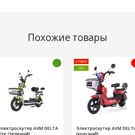
Похожие товары
скидка
хит
Электроскутер AVM DELTA
Электроскутер AVM DELT
Lite (зеленый)
(красный)