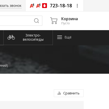
723-18-18
азать звонок
Корзина
Пусто
Электро­
Ещё
велосипеды
Снегоуборочная
техника
иний)
Сравнить