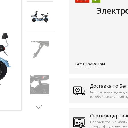
Электр
Все параметры
Доставка по Бел
Быстрая и выгодная до
в любой населённый пу
Сертифицирова
Продаем только «белы
товар, официально вв