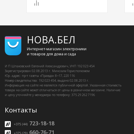
НОВА.БЕЛ
Интернет-магазин электроники
и товаров для дома и сада
И П Шпаковский
Евгений Александрович, УНП 192 023 454
Зарегистрирован
02.08.2013 г.
Минским Горисполкомом
Юр. адрес: пр-т газеты «Правда» 8−17, 220 116
Номер свидетельства: 192 023 454, выдано
02.08.2013 г.
Информация на сайте не является публичной офертой. Указанная стоимость
товара на сайте может отличаться от цены в розничном магазине. Наличие
и цену уточняйте у менеджера по телефону: 375 29 262 7196
Контакты
723-18-18
+375 (44)
660-76-71
+375 (29)