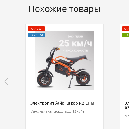
Похожие товары
скидка
ск
новинка
х
Электропитбайк Kugoo R2 СПМ
Э
02
Максимальная скорость до: 25 км/ч
Ма