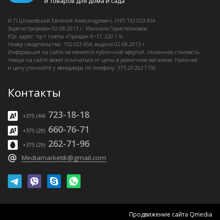
и товаров для дома и сада
И П Шпаковский
Евгений Александрович, УНП 192 023 454
Зарегистрирован
02.08.2013 г.
Минским Горисполкомом
Юр. адрес: пр-т газеты «Правда» 8−17, 220 116
Номер свидетельства: 192 023 454, выдано
02.08.2013 г.
Информация на сайте не является публичной офертой. Указанная стоимость
товара на сайте может отличаться от цены в розничном магазине. Наличие
и цену уточняйте у менеджера по телефону: 375 29 262 7196
Контакты
723-18-18
+375 (44)
660-76-71
+375 (29)
262-71-96
+375 (29)
Mediamarketik@gmail.com
Продвижение сайта Qmedia