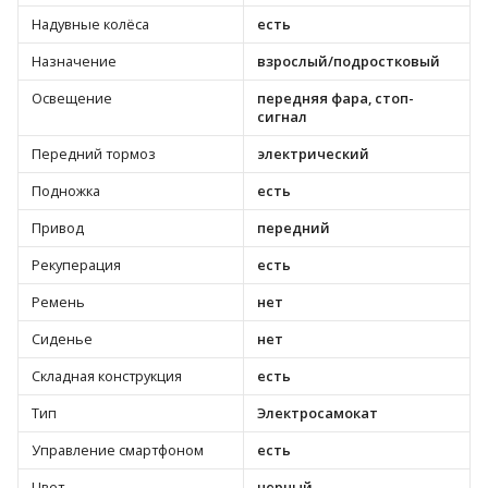
Надувные колёса
есть
Назначение
взрослый/подростковый
Освещение
передняя фара, стоп-
сигнал
Передний тормоз
электрический
Подножка
есть
Привод
передний
Рекуперация
есть
Ремень
нет
Сиденье
нет
Складная конструкция
есть
Тип
Электросамокат
Управление смартфоном
есть
Цвет
черный