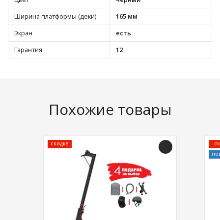
Ширина платформы (деки)
165 мм
Экран
есть
Гарантия
12
Похожие товары
скидка
ск
но