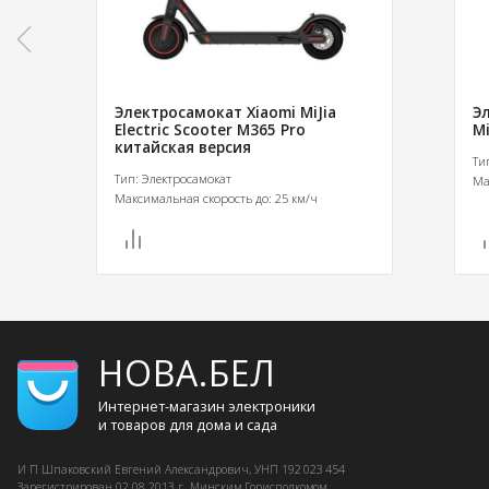
Электросамокат Xiaomi MiJia
Э
Electric Scooter M365 Pro
Mi
китайская версия
Ти
Тип: Электросамокат
Ма
Максимальная скорость до: 25 км/ч
НОВА.БЕЛ
Интернет-магазин электроники
и товаров для дома и сада
И П Шпаковский
Евгений Александрович, УНП 192 023 454
Зарегистрирован
02.08.2013 г.
Минским Горисполкомом