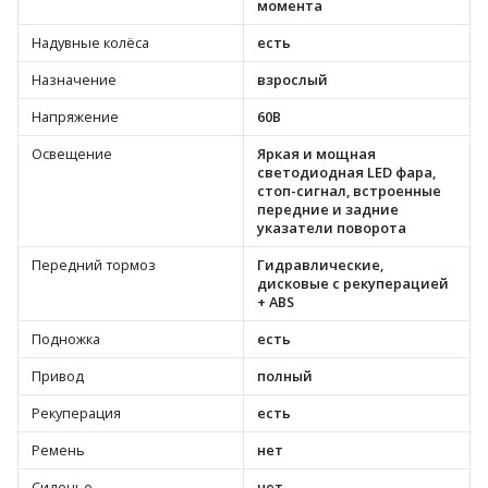
момента
Надувные колёса
есть
Назначение
взрослый
Напряжение
60В
Освещение
Яркая и мощная
светодиодная LED фара,
стоп-сигнал, встроенные
передние и задние
указатели поворота
Передний тормоз
Гидравлические,
дисковые с рекуперацией
+ ABS
Подножка
есть
Привод
полный
Рекуперация
есть
Ремень
нет
Сиденье
нет