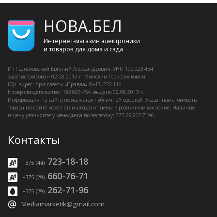
НОВА.БЕЛ
Интернет-магазин электроники
и товаров для дома и сада
И П Шпаковский
Евгений Александрович, УНП 192 023 454
Зарегистрирован
02.08.2013 г.
Минским Горисполкомом
Юр. адрес: пр-т газеты «Правда» 8−17, 220 116
Номер свидетельства: 192 023 454, выдано
02.08.2013 г.
Информация на сайте не является публичной офертой. Указанная стоимость
товара на сайте может отличаться от цены в розничном магазине. Наличие
и цену уточняйте у менеджера по телефону: 375 29 262 7196
Контакты
723-18-18
+375 (44)
660-76-71
+375 (29)
262-71-96
+375 (29)
Mediamarketik@gmail.com